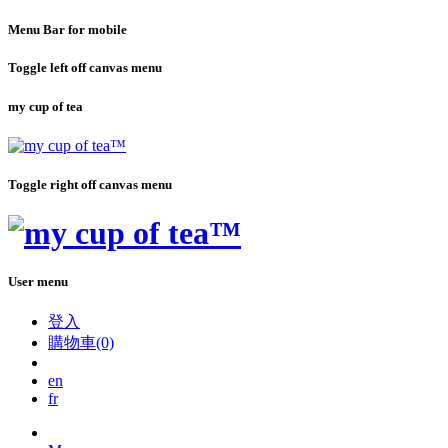
Menu Bar for mobile
Toggle left off canvas menu
my cup of tea
Toggle right off canvas menu
User menu
登入
購物車(0)
en
fr