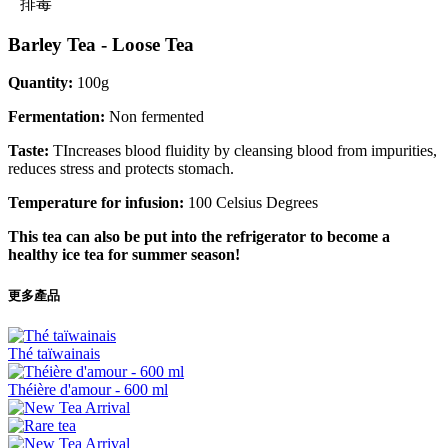
排毒
Barley Tea - Loose Tea
Quantity:
100g
Fermentation:
Non fermented
Taste:
TIncreases blood fluidity by cleansing blood from impurities,
reduces stress and protects stomach.
Temperature for infusion:
100 Celsius Degrees
This tea can also be put into the refrigerator to become a
healthy ice tea for summer season!
更多產品
Thé taïwainais
Théière d'amour - 600 ml