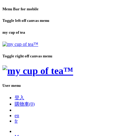
Menu Bar for mobile
Toggle left off canvas menu
my cup of tea
Toggle right off canvas menu
User menu
登入
購物車(0)
en
fr