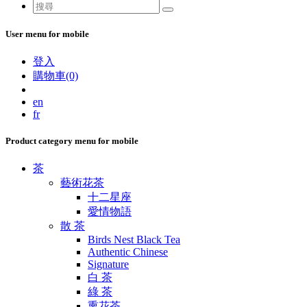
User menu for mobile
登入
購物車(0)
en
fr
Product category menu for mobile
茶
藝術花茶
十二星座
愛情物語
散 茶
Birds Nest Black Tea
Authentic Chinese
Signature
白 茶
綠 茶
熏花茶