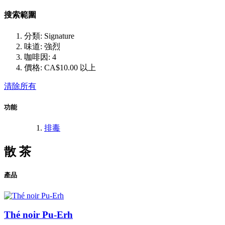
搜索範圍
分類:
Signature
味道:
強烈
咖啡因:
4
價格:
CA$10.00 以上
清除所有
功能
排毒
散 茶
產品
Thé noir Pu-Erh