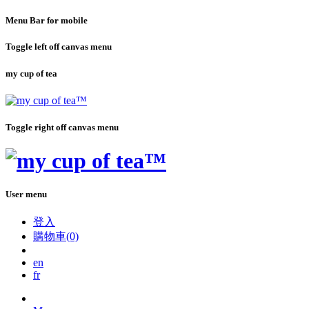
Menu Bar for mobile
Toggle left off canvas menu
my cup of tea
Toggle right off canvas menu
User menu
登入
購物車(0)
en
fr