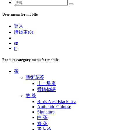
User menu for mobile
登入
購物車(0)
en
fr
Product category menu for mobile
茶
藝術花茶
十二星座
愛情物語
散 茶
Birds Nest Black Tea
Authentic Chinese
Signature
白 茶
綠 茶
熏花茶