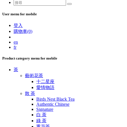
User menu for mobile
登入
購物車(0)
en
fr
Product category menu for mobile
茶
藝術花茶
十二星座
愛情物語
散 茶
Birds Nest Black Tea
Authentic Chinese
Signature
白 茶
綠 茶
熏花茶