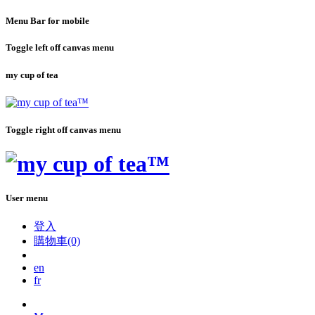
Menu Bar for mobile
Toggle left off canvas menu
my cup of tea
Toggle right off canvas menu
User menu
登入
購物車(0)
en
fr