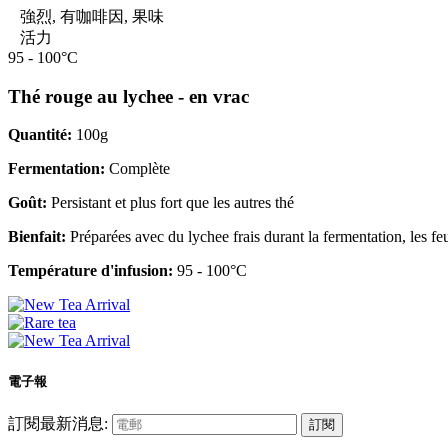
強烈, 有咖啡因, 果味
活力
95 - 100°C
Thé rouge au lychee - en vrac
Quantité:
100g
Fermentation:
Complète
Goût:
Persistant et plus fort que les autres thé
Bienfait:
Préparées avec du lychee frais durant la fermentation, les feui
Température d'infusion:
95 - 100°C
電子報
訂閱最新消息:
訂閱