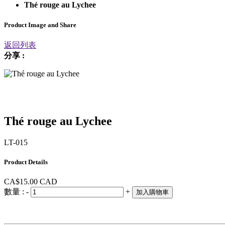
Thé rouge au Lychee
Product Image and Share
返回列表
分享 :
Thé rouge au Lychee
LT-015
Product Details
CA$15.00
CAD
數量 :
-
+
加入購物車